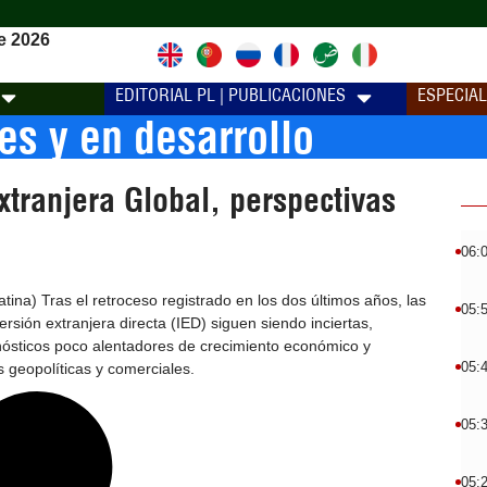
e 2026
EDITORIAL PL | PUBLICACIONES
ESPECIA
s y en desarrollo
xtranjera Global, perspectivas
06:
ina) Tras el retroceso registrado en los dos últimos años, las
05:
ersión extranjera directa (IED) siguen siendo inciertas,
sticos poco alentadores de crecimiento económico y
05:
s geopolíticas y comerciales.
05:
05: