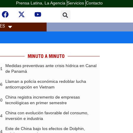
Prensa Latina, La Agencia
Servicios
Contacto
LES
MINUTO A MINUTO
Medidas preventivas ante crisis hídrica en Canal
01
de Panamá
Llaman a policía económica redoblar lucha
56
anticorrupción en Vietnam
China registra incremento de empresas
40
tecnológicas en primer semestre
China con evolución favorable del consumo,
34
inversión e industria
Este de China bajo los efectos de Dolphin,
24