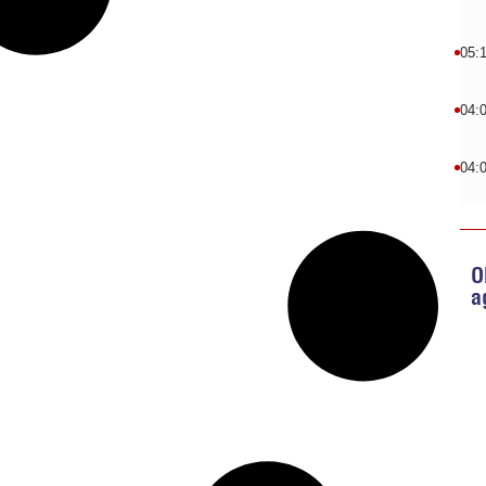
05:
04:
04:
O
a