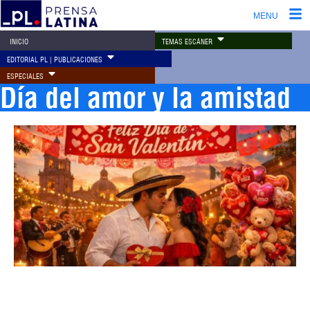
MENU
TEMAS ESCÁNER
INICIO
EDITORIAL PL | PUBLICACIONES
ESPECIALES
Día del amor y la amistad