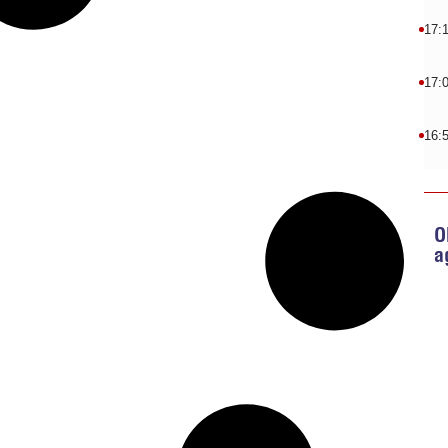
17:
17:
16:
O
a