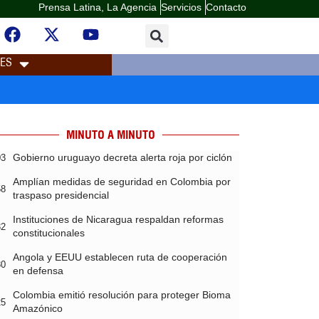
Prensa Latina, La Agencia
Servicios
Contacto
LES
MINUTO A MINUTO
Gobierno uruguayo decreta alerta roja por ciclón
03
Amplían medidas de seguridad en Colombia por
58
traspaso presidencial
Instituciones de Nicaragua respaldan reformas
32
constitucionales
Angola y EEUU establecen ruta de cooperación
30
en defensa
Colombia emitió resolución para proteger Bioma
25
Amazónico