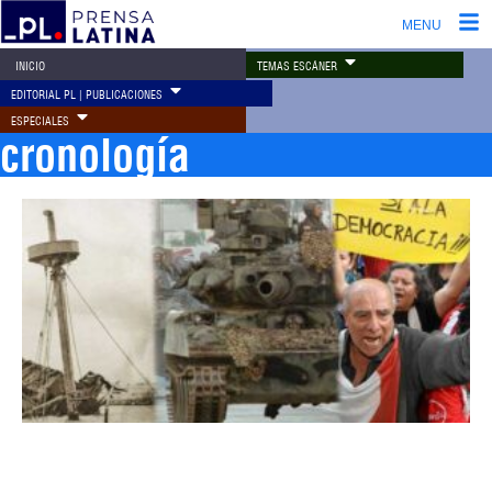
MENU
TEMAS ESCÁNER
INICIO
EDITORIAL PL | PUBLICACIONES
ESPECIALES
cronología