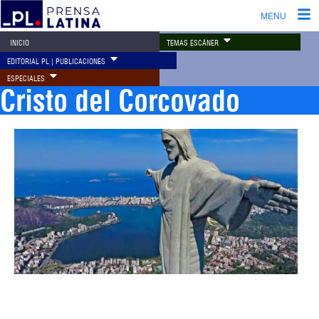
MENU
TEMAS ESCÁNER
INICIO
EDITORIAL PL | PUBLICACIONES
ESPECIALES
Cristo del Corcovado