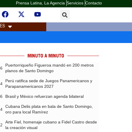
Prensa Latina, La Agencia
Servicios
Contacto
LES
MINUTO A MINUTO
Puertorriqueño Figueroa mandó en 200 metros
46
planos de Santo Domingo
Perú ratifica sede de Juegos Panamericanos y
44
Parapanamericanos 2027
Brasil y México refuerzan agenda bilateral
36
Cubana Delis plata en bala de Santo Domingo,
14
oro para local Ramírez
Arte Fiel, homenaje cubano a Fidel Castro desde
12
la creación visual