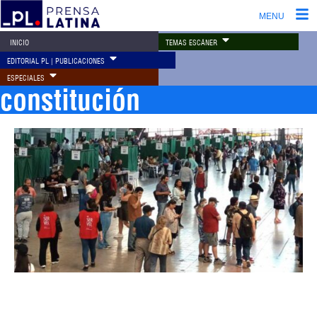
MENU
TEMAS ESCÁNER
INICIO
EDITORIAL PL | PUBLICACIONES
ESPECIALES
constitución