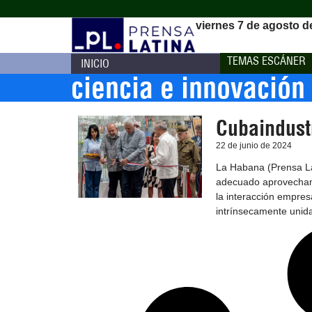
viernes 7 de agosto d
TEMAS ESCÁNER
INICIO
ciencia e innovación
Cubaindustr
22 de junio de 2024
La Habana (Prensa La
adecuado aprovechami
la interacción empresar
intrínsecamente unid