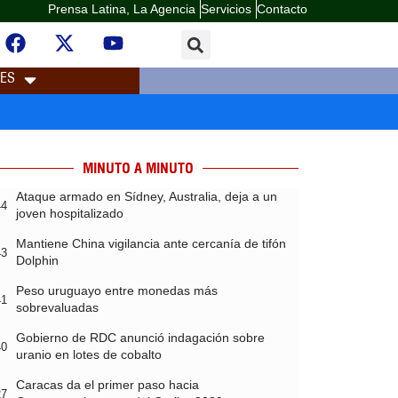
Prensa Latina, La Agencia
Servicios
Contacto
LES
MINUTO A MINUTO
Ataque armado en Sídney, Australia, deja a un
44
joven hospitalizado
Mantiene China vigilancia ante cercanía de tifón
43
Dolphin
Peso uruguayo entre monedas más
41
sobrevaluadas
Gobierno de RDC anunció indagación sobre
40
uranio en lotes de cobalto
Caracas da el primer paso hacia
27