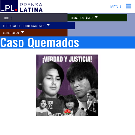
MENU
TEMAS ESCÁNER
INICIO
EDITORIAL PL | PUBLICACIONES
ESPECIALES
Caso Quemados