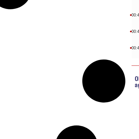
00:
00:
00:
O
a