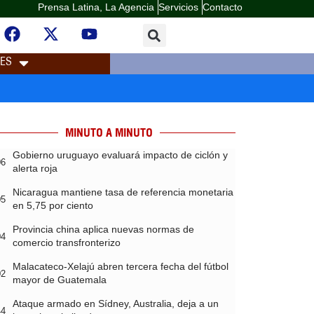
Prensa Latina, La Agencia
Servicios
Contacto
LES
MINUTO A MINUTO
Gobierno uruguayo evaluará impacto de ciclón y
06
alerta roja
Nicaragua mantiene tasa de referencia monetaria
05
en 5,75 por ciento
Provincia china aplica nuevas normas de
04
comercio transfronterizo
Malacateco-Xelajú abren tercera fecha del fútbol
02
mayor de Guatemala
Ataque armado en Sídney, Australia, deja a un
44