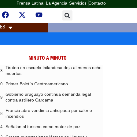
Prensa Latina, La Agencia
Servicios
Contacto
LES
MINUTO A MINUTO
Tiroteo en escuela tailandesa deja al menos ocho
53
muertos
Primer Boletín Centroamericano
50
Gobierno uruguayo continúa demanda legal
49
contra astillero Cardama
Francia abre vendimia anticipada por calor e
48
incendios
Señalan al turismo como motor de paz
34