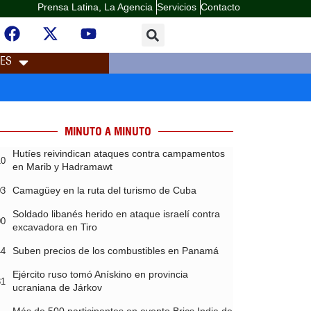
Prensa Latina, La Agencia
Servicios
Contacto
LES
MINUTO A MINUTO
Hutíes reivindican ataques contra campamentos
10
en Marib y Hadramawt
Camagüey en la ruta del turismo de Cuba
03
Soldado libanés herido en ataque israelí contra
00
excavadora en Tiro
Suben precios de los combustibles en Panamá
44
Ejército ruso tomó Anískino en provincia
31
ucraniana de Járkov