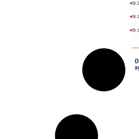
06:
06:
06:
O
a