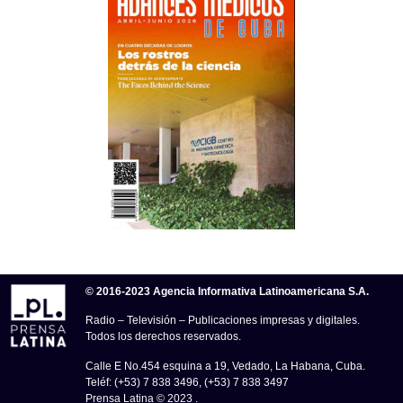
© 2016-2023 Agencia Informativa Latinoamericana S.A.
Radio – Televisión – Publicaciones impresas y digitales.
Todos los derechos reservados.
Calle E No.454 esquina a 19, Vedado, La Habana, Cuba.
Teléf: (+53) 7 838 3496, (+53) 7 838 3497
Prensa Latina © 2023 .