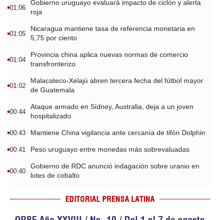
Gobierno uruguayo evaluará impacto de ciclón y alerta
01:06
roja
Nicaragua mantiene tasa de referencia monetaria en
01:05
5,75 por ciento
Provincia china aplica nuevas normas de comercio
01:04
transfronterizo
Malacateco-Xelajú abren tercera fecha del fútbol mayor
01:02
de Guatemala
Ataque armado en Sídney, Australia, deja a un joven
00:44
hospitalizado
Mantiene China vigilancia ante cercanía de tifón Dolphin
00:43
Peso uruguayo entre monedas más sobrevaluadas
00:41
Gobierno de RDC anunció indagación sobre uranio en
00:40
lotes de cobalto
EDITORIAL PRENSA LATINA
ORBE Año XXVIII / No. 10 / Del 1 al 7 de agosto