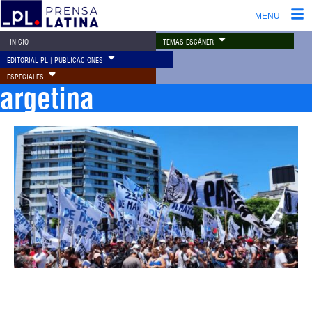
MENU
TEMAS ESCÁNER
INICIO
EDITORIAL PL | PUBLICACIONES
ESPECIALES
argetina