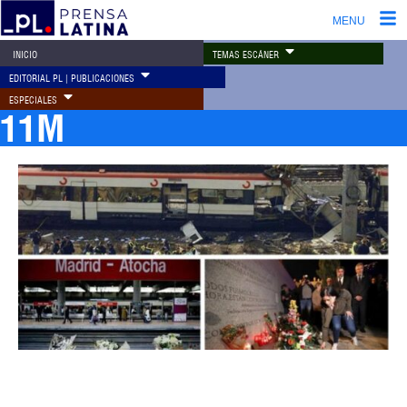
MENU
TEMAS ESCÁNER
INICIO
EDITORIAL PL | PUBLICACIONES
ESPECIALES
11M