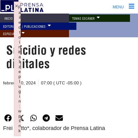
×
F
MENU
a
il
TEMAS ESCÁNER
INICIO
e
EDITORIAL PL | PUBLICACIONES
d
t
ESPECIALES
o
i
Suicidio y redes
n
iti
a
digitales
li
z
e
p
l
febrero 10, 2024
07:00 ( UTC -05:00 )
u
g
i
n
:
w
p
li
n
Frei Betto*, colaborador de Prensa Latina
k
Failed to initialize plugin: wplink