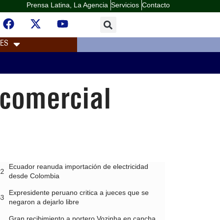
Prensa Latina, La Agencia
Servicios
Contacto
LES
 comercial
Ecuador reanuda importación de electricidad
22
desde Colombia
Expresidente peruano critica a jueces que se
53
negaron a dejarlo libre
Gran recibimiento a portero Vozinha en cancha