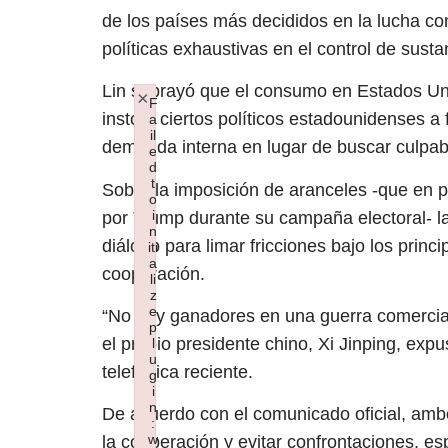
de los países más decididos en la lucha con
políticas exhaustivas en el control de susta
Lin subrayó que el consumo en Estados Unid
×
F
instó a ciertos políticos estadounidenses a 
a
il
demanda interna en lugar de buscar culpab
e
d
t
Sobre la imposición de aranceles -que en p
o
i
por Trump durante su campaña electoral- la 
n
diálogo para limar fricciones bajo los princ
iti
a
cooperación.
li
z
e
“No hay ganadores en una guerra comercial
p
el propio presidente chino, Xi Jinping, exp
l
u
telefónica reciente.
g
i
n
De acuerdo con el comunicado oficial, ambo
:
w
la cooperación y evitar confrontaciones, e