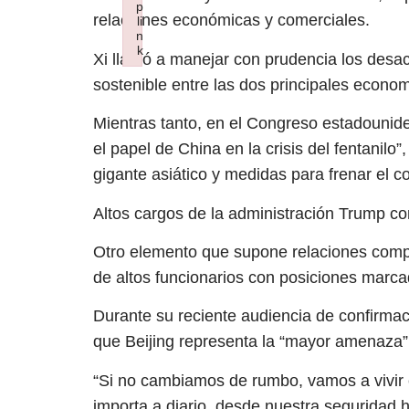
p
relaciones económicas y comerciales.
li
n
k
Xi llamó a manejar con prudencia los desac
Failed to initialize plugin: wplink
sostenible entre las dos principales econo
Mientras tanto, en el Congreso estadounide
el papel de China en la crisis del fentanilo
gigante asiático y medidas para frenar el 
Altos cargos de la administración Trump co
Otro elemento que supone relaciones comp
de altos funcionarios con posiciones marca
Durante su reciente audiencia de confirmac
que Beijing representa la “mayor amenaza” 
“Si no cambiamos de rumbo, vamos a vivir 
importa a diario, desde nuestra seguridad 