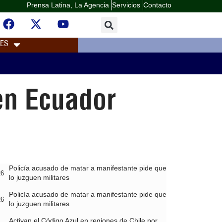
Prensa Latina, La Agencia
Servicios
Contacto
LES
en Ecuador
Policía acusado de matar a manifestante pide que
26
lo juzguen militares
Policía acusado de matar a manifestante pide que
26
lo juzguen militares
Activan el Código Azul en regiones de Chile por