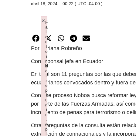
abril 18, 2024
00:22 ( UTC -04:00 )
×
F
a
il
e
d
t
Por Adriana Robreño
o
i
Corresponsal jefa en Ecuador
n
iti
a
En total son 11 preguntas por las que debe
li
z
ecuatorianos convocados dentro y fuera del
e
p
Con ese proceso Noboa busca reformar leye
l
u
por parte de las Fuerzas Armadas, así como 
g
i
incremento de penas para terrorismo o del
n
:
w
Otras preguntas de la consulta están relaci
p
extradición de connacionales y la incorpora
li