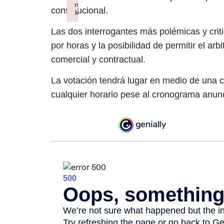
n
constitucional.
k
Failed to initialize plugin: wplink
Las dos interrogantes más polémicas y criti
por horas y la posibilidad de permitir el arb
comercial y contractual.
La votación tendrá lugar en medio de una c
cualquier horario pese al cronograma anun