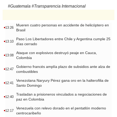
#
Guatemala
#
Transparencia Internacional
Mueren cuatro personas en accidente de helicóptero en
13:26
Brasil
Paso Los Libertadores entre Chile y Argentina cumple 25
13:10
días cerrado
Ataque con explosivos destruyó peaje en Cauca,
13:08
Colombia
Gobierno francés amplía plazo de subsidios ante alza de
12:47
combustibles
Venezolana Naryury Pérez gana oro en la halterofilia de
12:41
Santo Domingo
Trasladan a prisioneros vinculados a negociaciones de
12:40
paz en Colombia
Venezuela con relevo dorado en el pentatlón moderno
12:17
centrocaribeño