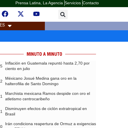
Prensa Latina, La Agencia
Servicios
Contacto
LES
MINUTO A MINUTO
Inflación en Guatemala repuntó hasta 2,70 por
25
ciento en julio
Méxicano Josué Medina gana oro en la
22
halterofilia de Santo Domingo
Marchista mexicana Ramos despide con oro el
21
atletismo centrocaribeño
Disminuyen efectos de ciclón extratropical en
21
Brasil
Irán condiciona reapertura de Ormuz a exigencias
20