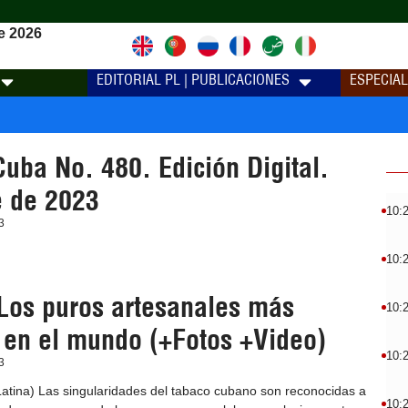
e 2026
EDITORIAL PL | PUBLICACIONES
ESPECIA
uba No. 480. Edición Digital.
 de 2023
10:
3
10:
os puros artesanales más
10:
 en el mundo (+Fotos +Video)
10:
3
atina) Las singularidades del tabaco cubano son reconocidas a
10: