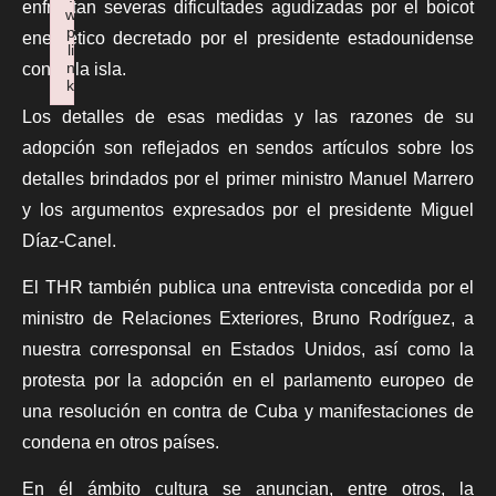
enfrentan severas dificultades agudizadas por el boicot
w
p
energético decretado por el presidente estadounidense
li
n
contra la isla.
k
Failed to initialize plugin: wplink
Los detalles de esas medidas y las razones de su
adopción son reflejados en sendos artículos sobre los
detalles brindados por el primer ministro Manuel Marrero
y los argumentos expresados por el presidente Miguel
Díaz-Canel.
El THR también publica una entrevista concedida por el
ministro de Relaciones Exteriores, Bruno Rodríguez, a
nuestra corresponsal en Estados Unidos, así como la
protesta por la adopción en el parlamento europeo de
una resolución en contra de Cuba y manifestaciones de
condena en otros países.
En él ámbito cultura se anuncian, entre otros, la