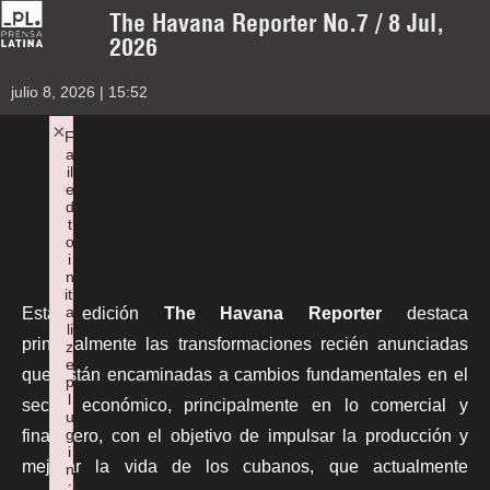
The Havana Reporter No.7 / 8 Jul,
2026
julio 8, 2026 | 15:52
×
F
a
il
e
d
t
o
i
n
iti
a
Esta edición
The Havana Reporter
destaca
li
principalmente las transformaciones recién anunciadas
z
e
que están encaminadas a cambios fundamentales en el
p
l
sector económico, principalmente en lo comercial y
u
g
financiero, con el objetivo de impulsar la producción y
i
mejorar la vida de los cubanos, que actualmente
n
: