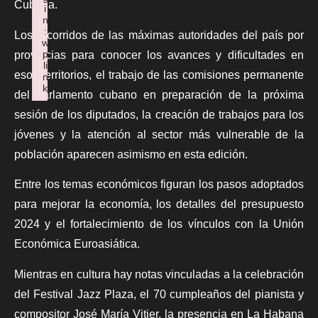
Cubana.
i
n
:
Los recorridos de las máximas autoridades del país por
w
p
provincias para conocer los avances y dificultades en
li
esos territorios, el trabajo de las comisiones permanente
n
k
del parlamento cubano en preparación de la próxima
Failed to initialize plugin: wplink
sesión de los diputados, la creación de trabajos para los
jóvenes y la atención al sector más vulnerable de la
población aparecen asimismo en esta edición.
Entre los temas económicos figuran los pasos adoptados
para mejorar la economía, los detalles del presupuesto
2024 y el fortalecimiento de los vínculos con la Unión
Económica Euroasiática.
Mientras en cultura hay notas vinculadas a la celebración
del Festival Jazz Plaza, el 70 cumpleaños del pianista y
compositor José María Vitier, la presencia en La Habana