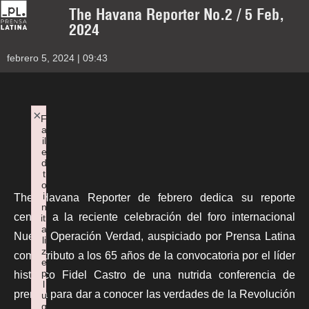
The Havana Reporter No.2 / 5 Feb,
2024
febrero 5, 2024 | 09:43
×
F
a
il
e
d
t
o
i
The Havana Reporter
de febrero dedica su reporte
n
central a la reciente celebración del foro internacional
iti
a
Nueva Operación Verdad, auspiciado por
Prensa Latina
li
z
como tributo a los 65 años de la convocatoria por el líder
e
p
histórico Fidel Castro de una nutrida conferencia de
l
prensa para dar a conocer las verdades de la Revolución
u
g