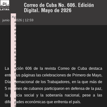
Correo de Cuba No. 606. Edición
Digital. Mayo de 2026
×
F
junio 1, 2026 | 12:59
a
il
e
d
t
o
i
n
iti
a
li
z
e
La edición 606 de la revista Correo de Cuba destaca
p
entre sus páginas las celebraciones de Primero de Mayo,
l
u
Día Internacional de los Trabajadores, en la que más de
g
i
5 millones de cubanos participaron en defensa de la paz,
n
:
la justicia social y la soberanía nacional, pese a las
w
dificultades económicas que enfrenta el país.
p
li