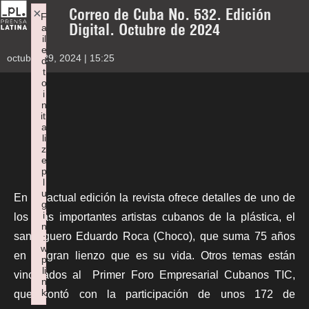
Correo de Cuba No. 532. Edición
×
F
Digital. Octubre de 2024
a
il
e
octubre 29, 2024 | 15:25
d
t
o
i
n
iti
a
li
z
e
p
l
u
En su actual edición la revista ofrece detalles de uno de
g
i
los más importantes artistas cubanos de la plástica, el
n
santiaguero Eduardo Roca (Choco), que suma 75 años
:
w
en el gran lienzo que es su vida. Otros temas están
p
li
vinculados al Primer Foro Empresarial Cubanos TIC,
n
k
que contó con la participación de unos 172 de
Failed to initialize plugin: wplink