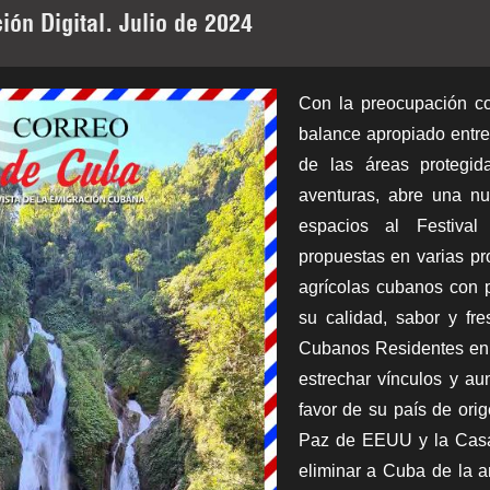
ión Digital. Julio de 2024
Con la preocupación co
balance apropiado entre
de las áreas protegid
aventuras, abre una nu
espacios al Festival
propuestas en varias pr
agrícolas cubanos con p
su calidad, sabor y fr
Cubanos Residentes en 
estrechar vínculos y aun
favor de su país de ori
Paz de EEUU y la Casa 
eliminar a Cuba de la ar