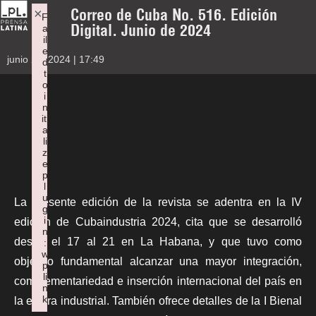
Correo de Cuba No. 516. Edición
×
F
Digital. Junio de 2024
a
il
e
junio 26, 2024 | 17:49
d
t
o
i
n
iti
a
li
z
e
p
l
u
La presente edición de la revista se adentra en la IV
g
i
edición de Cubaindustria 2024, cita que se desarrolló
n
desde el 17 al 21 en La Habana, y que tuvo como
:
w
objetivo fundamental alcanzar una mayor integración,
p
li
complementariedad e inserción internacional del país en
n
k
la esfera industrial. También ofrece detalles de la
I Bienal
Failed to initialize plugin: wplink