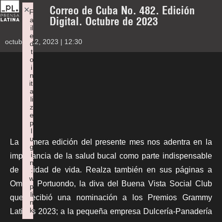
Correo de Cuba No. 482. Edición
×
F
Digital. Octubre de 2023
a
il
e
octubre 12, 2023 | 12:30
d
t
o
i
n
iti
a
li
z
e
p
l
u
La primera edición del presente mes nos adentra en la
g
i
importancia de la salud bucal como parte indispensable
n
de calidad de vida. Realza también en sus páginas a
:
w
Omara Portuondo, la diva del Buena Vista Social Club
p
li
que recibió una nominación a los Premios Grammy
n
k
Latinos 2023; a la pequeña empresa Dulcería-Panadería
Failed to initialize plugin: wplink