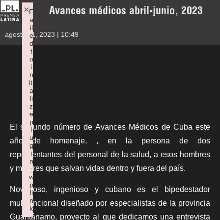
Avances médicos abril-junio, 2023
×
F
a
il
agosto 11, 2023 | 10:49
e
d
t
o
i
n
iti
a
li
z
e
p
El segundo número de
Avances Médicos de Cuba
este
l
u
añorinde homenaje, , en la persona de dos
g
i
representantes del personal de la salud, a esos hombres
n
y mujeres que salvan vidas dentro y fuera del país.
:
w
p
Novedoso, ingenioso y cubano es el bipedestador
li
n
multifuncional diseñado por especialistas de la provincia
k
Guantánamo, proyecto al que dedicamos una entrevista
Failed to initialize plugin: wplink