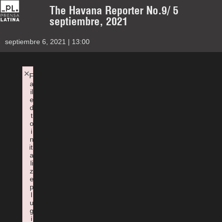
The Havana Reporter No.9/ 5
septiembre, 2021
septiembre 6, 2021 | 13:00
×
F
a
il
e
d
t
o
i
n
iti
a
li
z
e
p
l
u
g
i