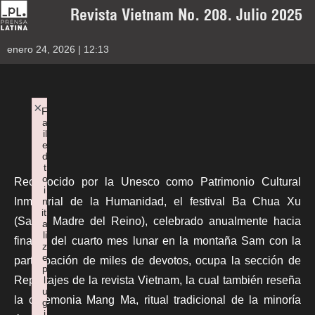
Revista Vietnam No. 208. Julio 2025
enero 24, 2026 | 12:13
×
F
a
il
e
d
t
o
Reconocido por la Unesco como Patrimonio Cultural
i
n
Inmaterial de la Humanidad, el festival Ba Chua Xu
iti
(Santa Madre del Reino), celebrado anualmente hacia
a
li
finales del cuarto mes lunar en la montaña Sam con la
z
e
participación de miles de devotos, ocupa la sección de
p
l
Reportajes de la revista Vietnam, la cual también reseña
u
la ceremonia Mang Ma, ritual tradicional de la minoría
g
i