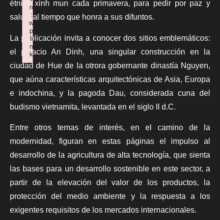
étnica xinh mun cada primavera, para pedir por paz y
n
:
salud, al tiempo que honra a sus difuntos.
w
p
La publicación invita a conocer dos sitios emblemáticos:
li
n
el palacio An Dinh, una singular construcción en la
k
Failed to initialize plugin: wplink
ciudad de Hue de la otrora gobernante dinastía Nguyen,
que aúna características arquitectónicas de Asia, Europa
e indochina, y la pagoda Dau, considerada cuna del
budismo vietnamita, levantada en el siglo II d.C.
Entre otros temas de interés, en el camino de la
modernidad, figuran en estas páginas el impulso al
desarrollo de la agricultura de alta tecnología, que sienta
las bases para un desarrollo sostenible en este sector, a
partir de la elevación del valor de los productos, la
protección del medio ambiente y la respuesta a los
exigentes requisitos de los mercados internacionales.