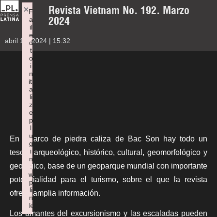
Revista Vietnam No. 192. Marzo
×
F
2024
a
il
e
abril 17, 2024 | 15:32
d
t
o
i
n
iti
a
li
z
e
p
l
u
En el arco de piedra caliza de Bac Son hay todo un
g
i
tesoro arqueológico, histórico, cultural, geomorfológico y
n
geológico, base de un geoparque mundial con importante
:
w
potencialidad para el turismo, sobre el que la revista
p
li
ofrece amplia información.
n
k
Los amantes del excursionismo y las escaladas pueden
Failed to initialize plugin: wplink