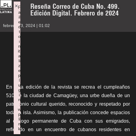
Reseña Correo de Cuba No. 499.
×
F
Edición Digital. Febrero de 2024
a
il
e
febrero 13, 2024 | 01:02
d
t
o
i
n
iti
a
li
z
e
p
l
u
En esta edición de la revista se recrea el cumpleaños
g
i
510 de la ciudad de Camagüey, una urbe dueña de un
n
patrimonio cultural querido, reconocido y respetado por
:
w
toda la isla. Asimismo, la publicación concede espacios
p
li
al diálogo permanente de Cuba con sus emigrados,
n
k
reflejado en un encuentro de cubanos residentes en
Failed to initialize plugin: wplink