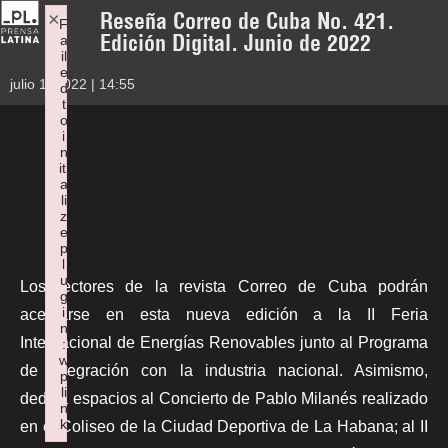
Reseña Correo de Cuba No. 421.
×
F
Edición Digital. Junio de 2022
a
il
e
julio 1, 2022 | 14:55
d
t
o
i
n
iti
a
li
z
e
p
l
u
Los lectores de la revista Correo de Cuba podrán
g
i
acercarse en esta nueva edición a la II Feria
n
Internacional de Energías Renovables junto al Programa
:
w
de integración con la industria nacional. Asimismo,
p
li
dedica espacios al Concierto de Pablo Milanés realizado
n
k
en el Coliseo de la Ciudad Deportiva de La Habana; al II
Failed to initialize plugin: wplink