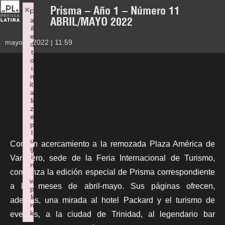
Prisma – Año 1 – Número 11
×
F
ABRIL/MAYO 2022
a
il
e
mayo 9, 2022 | 11:59
d
t
o
i
n
iti
a
li
z
e
p
l
u
Con un acercamiento a la remozada Plaza América de
g
i
Varadero, sede de la Feria Internacional de Turismo,
n
comienza la edición especial de Prisma correspondiente
:
w
a los meses de abril-mayo. Sus páginas ofrecen,
p
li
además, una mirada al hotel Packard y el turismo de
n
k
eventos, a la ciudad de Trinidad, al legendario bar
Failed to initialize plugin: wplink