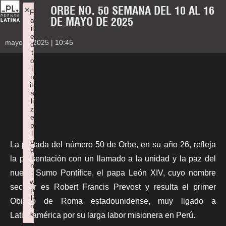
ORBE NO. 50 SEMANA DEL 10 AL 16
×
F
DE MAYO DE 2025
a
il
e
mayo 9, 2025 | 10:45
d
t
o
i
n
iti
a
li
z
e
p
l
u
La portada del número 50 de
Orbe
, en su año 26, refleja
g
i
la presentación con un llamado a la unidad y la paz del
n
nuevo Sumo Pontífice, el papa León XIV, cuyo nombre
:
w
secular es Robert Francis Prevost y resulta el primer
p
li
Obispo de Roma estadounidense, muy ligado a
n
k
Latinoamérica por su larga labor misionera en Perú.
Failed to initialize plugin: wplink