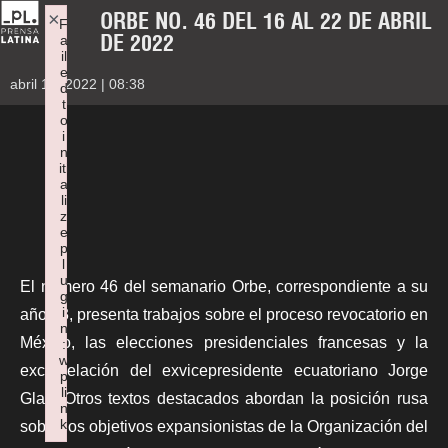
ORBE NO. 46 DEL 16 AL 22 DE ABRIL
×
F
DE 2022
a
il
e
abril 17, 2022 | 08:38
d
t
o
i
n
iti
a
li
z
e
p
l
u
El número 46 del semanario Orbe, correspondiente a su
g
i
año 23, presenta trabajos sobre el proceso revocatorio en
n
México, las elecciones presidenciales francesas y la
:
w
excarcelación del exvicepresidente ecuatoriano Jorge
p
li
Glas. Otros textos destacados abordan la posición rusa
n
k
sobre los objetivos expansionistas de la Organización del
Failed to initialize plugin: wplink