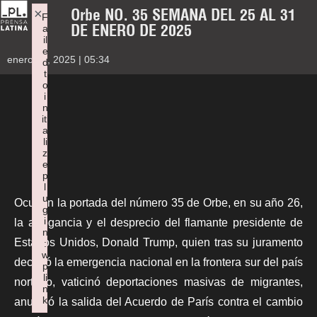
Orbe NO. 35 SEMANA DEL 25 AL 31
×
F
DE ENERO DE 2025
a
il
e
enero 24, 2025 | 05:34
d
t
o
i
n
iti
a
li
z
e
p
l
u
Ocupan la portada del número 35 de Orbe, en su año 26,
g
i
la arrogancia y el desprecio del flamante presidente de
n
Estados Unidos, Donald Trump, quien tras su juramento
:
w
declaró la emergencia nacional en la frontera sur del país
p
li
norteño, vaticinó deportaciones masivas de migrantes,
n
k
anunció la salida del Acuerdo de París contra el cambio
Failed to initialize plugin: wplink