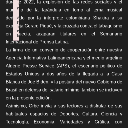
durante 2022, la explosión de las redes sociales y el
i
n
mundillo de la farándula en torno al tema musical
:
w
dedicado por la intérprete colombiana Shakira a su
p
expareja Gerard Piqué, y la cruzada contra el tabaquismo
li
n
en Suecia, acaparan titulares en el Semanario
k
Failed to initialize plugin: wplink
Internacional de Prensa Latina.
La firma de un convenio de cooperación entre nuestra
Agencia Informativa Latinoamericana y el medio argelino
Algerie Presse Service (APS), el escenario político de
Estados Unidos a dos años de la llegada a la Casa
Blanca de Joe Biden, y la postura del nuevo Gobierno de
Brasil en defensa del salario mínimo, también se incluyen
en la presente edición.
Asimismo, Orbe invita a sus lectores a disfrutar de sus
habituales espacios de Deportes, Cultura, Ciencia y
Tecnología, Economía, Variedades y Gráfica, con