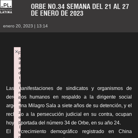
ORBE NO.34 SEMANA DEL 21 AL 27
DE ENERO DE 2023
enero 20, 2023 | 13:14
×
F
a
il
e
d
t
o
i
Las manifestaciones de sindicatos y organismos de
n
derechos humanos en respaldo a la dirigente social
iti
a
argentina Milagro Sala a siete años de su detención, y el
li
z
rechazo a la persecución judicial en su contra, ocupan
e
p
hoy la portada del número 34 de Orbe, en su año 24.
l
El decrecimiento demográfico registrado en China
u
g