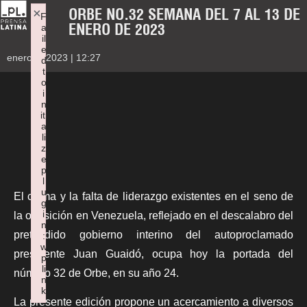
ORBE NO.32 SEMANA DEL 7 AL 13 DE
×
F
ENERO DE 2023
a
il
e
enero 6, 2023 | 12:27
d
t
o
i
n
iti
a
li
z
e
p
l
u
El cisma y la falta de liderazgo existentes en el seno de
g
i
la oposición en Venezuela, reflejado en el descalabro del
n
pretendido gobierno interino del autoproclamado
:
w
presidente Juan Guaidó, ocupa hoy la portada del
p
li
número 32 de Orbe, en su año 24.
n
k
La presente edición propone un acercamiento a diversos
Failed to initialize plugin: wplink