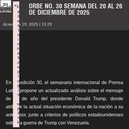
ORBE NO. 30 SEMANA DEL 20 AL 26
×
F
DE DICIEMBRE DE 2025
a
il
e
diciembre 19, 2025 | 13:29
d
t
o
i
n
iti
a
li
z
e
p
l
u
En su edición 30, el semanario internacional de Prensa
g
i
Latina propone un actualizado análisis sobre el mensaje
n
de fin de año del presidente Donald Trump, donde
:
w
atribuye la actual situación económica de la nación a su
p
li
antecesor, junto a criterios de políticos estadounidenses
n
k
sobre la guerra de Trump con Venezuela.
Failed to initialize plugin: wplink