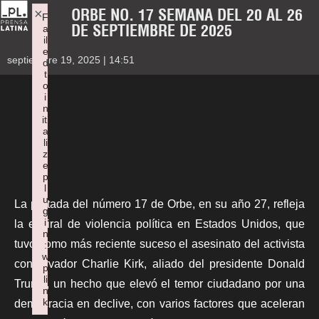
ORBE NO. 17 SEMANA DEL 20 AL 26
×
F
DE SEPTIEMBRE DE 2025
a
il
e
septiembre 19, 2025 | 14:51
d
t
o
i
n
iti
a
li
z
e
p
l
u
La portada del número 17 de
Orbe
, en su año 27, refleja
g
i
la espiral de violencia política en Estados Unidos, que
n
tuvo como más reciente suceso el asesinato del activista
:
w
conservador Charlie Kirk, aliado del presidente Donald
p
li
Trump, un hecho que
elevó el temor ciudadano por una
n
k
democracia en declive, con varios factores que aceleran
Failed to initialize plugin: wplink