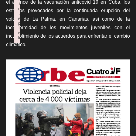
el avance de la vacunación anticovid 19 en Cuba, los
i
n
estragos provocados por la continuada erupción del
:
w
volcán de La Palma, en Canarias, así como de la
p
inconformidad de los movimientos juveniles con el
li
n
incumplimiento de los acuerdos para enfrentar el cambio
k
Failed to initialize plugin: wplink
climático.