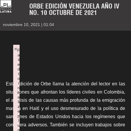
ORBE EDICIÓN VENEZUELA AÑO IV
NO. 10 OCTUBRE DE 2021
noviembre 10, 2021 | 01:04
×
F
a
il
e
d
t
o
i
Esta edición de Orbe llama la atención del lector en las
n
situaciones que afrontan los líderes civiles en Colombia,
iti
a
el análisis de las causas más profunda de la emigración
li
z
masiva en Haití y el uso desmesurado de la política de
e
p
sanciones de Estados Unidos hacia los regímenes que
l
considera adversos. También se incluyen trabajos sobre
u
g