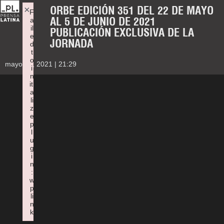
ORBE EDICIÓN 351 DEL 22 DE MAYO
×
F
AL 5 DE JUNIO DE 2021
a
il
PUBLICACIÓN EXCLUSIVA DE LA
e
JORNADA
d
t
o
mayo 21, 2021 | 21:29
i
n
iti
a
li
z
e
p
l
u
g
i
n
:
w
p
li
n
k
Failed to initialize plugin: wplink