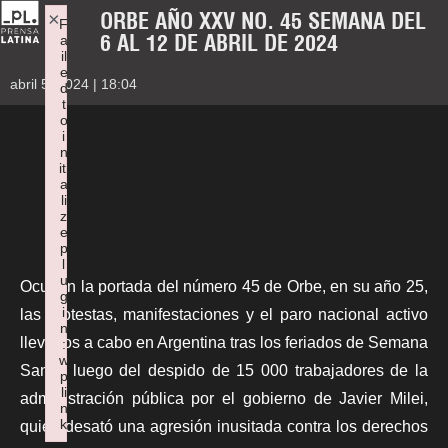
ORBE AÑO XXV NO. 45 SEMANA DEL
×
F
6 AL 12 DE ABRIL DE 2024
a
il
e
abril 5, 2024 | 18:04
d
t
o
i
n
iti
a
li
z
e
p
l
u
Ocupan la portada del número 45 de
Orbe
, en su año 25,
g
i
las protestas, manifestaciones y el paro nacional activo
n
llevados a cabo en Argentina tras los feriados de Semana
:
w
Santa, luego del despido de 15 000 trabajadores de la
p
li
administración pública por el gobierno de Javier Milei,
n
k
quien desató una agresión inusitada contra los derechos
Failed to initialize plugin: wplink