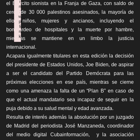
i
el Ejército sionista en la Franja de Gaza, con saldo de
n
:
cerca de 30 000 palestinos asesinados, la mayoría de
w
ellos niños, mujeres y ancianos, incluyendo el
p
li
bombardeo de hospitales y la muerte por hambre,
n
k
mientras se mantiene en un limbo la justicia
Failed to initialize plugin: wplink
internacional.
Acapara igualmente titulares en esta edición la decisión
del presidente de Estados Unidos, Joe Biden, de aspirar
a ser el candidato del Partido Demócrata para las
próximas elecciones en ese país, mientras se cierne
como una amenaza la falta de un “Plan B” en caso de
que el actual mandatario sea incapaz de seguir en la
puja debido a su salud mental y edad avanzada.
Resulta de interés además la absolución por un juzgado
de Madrid del periodista José Manzaneda, coordinador
del medio digital Cubainformación, y la asociación