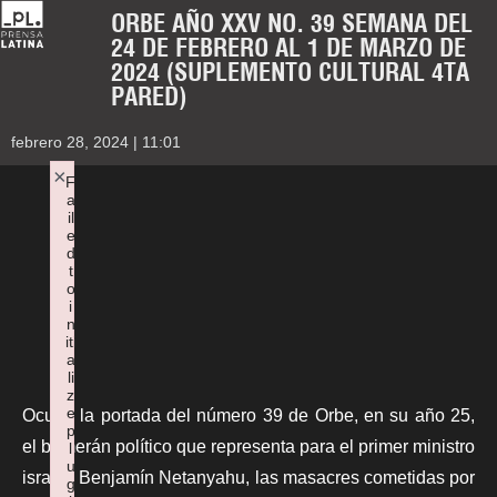
ORBE AÑO XXV NO. 39 SEMANA DEL
24 DE FEBRERO AL 1 DE MARZO DE
2024 (SUPLEMENTO CULTURAL 4TA
PARED)
febrero 28, 2024 | 11:01
×
F
a
il
e
d
t
o
i
n
iti
a
li
z
e
Ocupa la portada del número 39 de
Orbe
, en su año 25,
p
el bumerán político que representa para el primer ministro
l
u
israelí, Benjamín Netanyahu, las masacres cometidas por
g