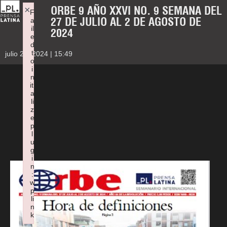
ORBE 9 AÑO XXVI NO. 9 SEMANA DEL
×
F
27 DE JULIO AL 2 DE AGOSTO DE
a
il
2024
e
d
t
julio 26, 2024 | 15:49
o
i
n
iti
a
li
z
e
p
l
u
g
i
n
:
w
p
li
n
k
Failed to initialize plugin: wplink