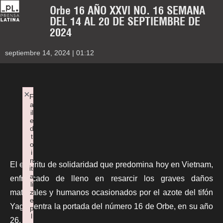
Orbe 16 AÑO XXVI NO. 16 SEMANA
DEL 14 AL 20 DE SEPTIEMBRE DE
2024
septiembre 14, 2024 | 01:12
×
F
a
il
e
d
t
o
i
n
El espíritu de solidaridad que predomina hoy en Vietnam,
iti
a
enfrascado de lleno en resarcir los graves daños
li
z
materiales y humanos ocasionados por el azote del tifón
e
Yagi, centra la portada del número 16 de
Orbe
, en su año
p
l
26.