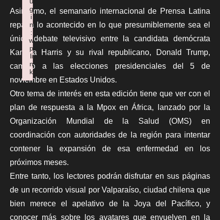
u
g
Asimismo, el semanario internacional de Prensa Latina
i
n
repasa lo acontecido en lo que presumiblemente sea el
:
único debate televisivo entre la candidata demócrata
w
p
Kamala Harris y su rival republicano, Donald Trump,
li
n
camino a las elecciones presidenciales del 5 de
k
noviembre en Estados Unidos.
Failed to initialize plugin: wplink
Otro tema de interés en esta edición tiene que ver con el
plan de respuesta a la Mpox en África, lanzado por la
Organización Mundial de la Salud (OMS) en
coordinación con autoridades de la región para intentar
contener la expansión de esa enfermedad en los
próximos meses.
Entre tanto, los lectores podrán disfrutar en sus páginas
de un recorrido visual por Valparaíso, ciudad chilena que
bien merece el apelativo de la Joya del Pacífico, y
conocer más sobre los avatares que envuelven en la