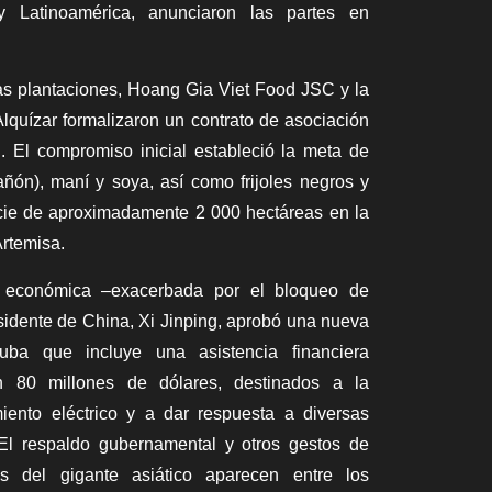
y Latinoamérica, anunciaron las partes en
as plantaciones, Hoang Gia Viet Food JSC y la
quízar formalizaron un contrato de asociación
. El compromiso inicial estableció la meta de
ñón), maní y soya, así como frijoles negros y
cie de aproximadamente 2 000 hectáreas en la
Artemisa.
s económica –exacerbada por el bloqueo de
sidente de China, Xi Jinping, aprobó una nueva
a que incluye una asistencia financiera
n 80 millones de dólares, destinados a la
iento eléctrico y a dar respuesta a diversas
El respaldo gubernamental y otros gestos de
tes del gigante asiático aparecen entre los