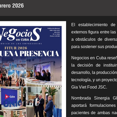
brero 2026
El establecimiento d
externos figura entre la
a obstáculos de diversa
para sostener sus produc
Negocios en Cuba
rese
la decisión de instit
desarrollo, la producció
tecnología, y un proyect
Gia Viet Food JSC.
Nombrada Sinergia Glo
aportará formulacione
pacientes de ambas nac