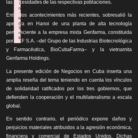
las necesidades de las respectivas poblaciones.
i
n
:
Entre los acontecimientos más recientes, sobresalió la
w
p
apertura en Hanoi de una planta de alta tecnología
li
perteneciente a la empresa mixta Genfarma, constituida
n
k
por BCF S.A. –del Grupo de las Industrias Biotecnológica
Failed to initialize plugin: wplink
y Farmacéutica, BioCubaFarma– y la vietnamita
Genfarma Holdings.
La presente edición de
Negocios en Cuba
inserta una
amplia reseña del tema teniendo en cuenta los vínculos
de solidaridad ratificados por los tres gobiernos, que
defienden la cooperación y el multilateralismo a escala
global.
En sentido contrario, el periódico expone daños y
perjuicios materiales atribuidos a la agresión económica,
financiera y comercial de Estados Unidos. Dichas