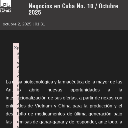
Negocios en Cuba No. 10 / Octubre
2025
octubre 2, 2025 | 01:31
×
F
a
il
e
d
t
o
i
La rama biotecnológica y farmacéutica de la mayor de las
n
iti
Antillas abrió nuevas oportunidades a la
a
internacionalización de sus ofertas, a partir de nexos con
li
z
entidades de Vietnam y China para la producción y el
e
p
desarrollo de medicamentos de última generación bajo
l
u
las premisas de ganar-ganar y de responder, ante todo, a
g